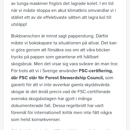
av tunga maskiner frigörs det lagrade kolet. I en tid
när vi måste stoppa en akut klimatkris omvandlar vi i
stället ett av de effektivaste sätten att lagra kol till
utsläpp!
Bokbranschen är minst sagt papperstung. Därför
måste vi bokskapare ta situationen på allvar. Det kan
vi göra genom att försäkra oss om att våra böcker
trycks på papper som garanterar ett hållbart
skogsbruk. Men det visar sig vara svårare än man tror.
För trots att vi i Sverige använder
FSC-certifiering,
där FSC står för Forest Stewardship Council,
som
garanti för att vi inte avverkar gamla skyddsvärda
skogar är det ändå precis vad de FSC-certifierade
svenska skogsbolagen har gjort i många
dokumenterade fall. Dessa regelbrott har varit
föremål för internationell kritik men inte fått några
som helst konsekvenser.