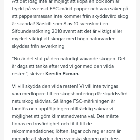
Att det idag inte är möjligt att köpa en bok som är
tryckt på svenskt FSC-märkt papper och vara säker på
att pappersmassan inte kommer från skyddsvärd skog
är skandal! Särskilt som 8 av 10 svenskar i en
Sifoundersökning 2018 svarat att det är viktigt eller
mycket viktigt att skogar med höga naturvärden
skyddas från avverkning.
”Nu är det slut på den naturligt växande skogen. Det
är dags att tänka efter vad vi gör med den vilda
resten”, skriver
Kerstin Ekman.
Vi vill skydda den vilda resten! Vi vill inte tvingas
vara medlöpare till en skogshantering där skyddsvärd
naturskog skövlas. Så länge FSC-märkningen är
tandlös och uppföljningen otillräcklig saknar vi
möjlighet att göra klimatmedvetna val. Det måste
finnas en trovärdighet och tillit till de
rekommendationer, löften, lagar och regler som är
menade att skydda den svenska skogen och dess