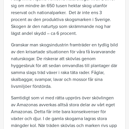
sig om mindre än 650 tusen hektar skog utanför
reservat och nationalparker. Det är inte ens 3
procent av den produktiva skogsmarken i Sverige.
Skogen är den naturtyp som skrämmande nog har
lägst andel skydd – ca 6 procent.
Granskar man skogsindustrin framträder en tydlig bild
av den krisartade situationen för våra få kvarvarande
naturskogar. De riskerar att skövlas genom
hyggesbruk för att sedan omvandlas till plantager där
samma slags träd växer i raka täta rader. Fåglar,
skalbaggar, svampar, lavar och mossor får sina
livsmiljöer förstörda.
Samtidigt som vi med rätta upprörs över skövlingen
av Amazonas avverkas alltså stora delar av vårt eget
Amazonas. Detta får inte bara konsekvenser för
växter och djur. I de gamla skogarna lagras stora
mängder kol. När träden skövlas och marken rivs upp