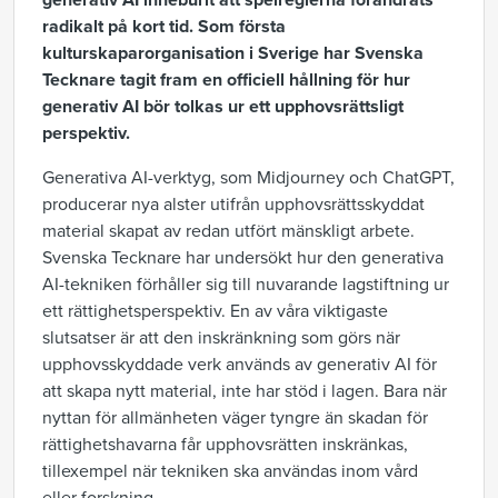
generativ AI inneburit att spelreglerna förändrats
radikalt på kort tid. Som första
kulturskaparorganisation i Sverige har Svenska
Tecknare tagit fram en officiell hållning för hur
generativ AI bör tolkas ur ett upphovsrättsligt
perspektiv.
Generativa AI-verktyg, som Midjourney och ChatGPT,
producerar nya alster utifrån upphovsrättsskyddat
material skapat av redan utfört mänskligt arbete.
Svenska Tecknare har undersökt hur den generativa
AI-tekniken förhåller sig till nuvarande lagstiftning ur
ett rättighetsperspektiv. En av våra viktigaste
slutsatser är att den inskränkning som görs när
upphovsskyddade verk används av generativ AI för
att skapa nytt material, inte har stöd i lagen. Bara när
nyttan för allmänheten väger tyngre än skadan för
rättighetshavarna får upphovsrätten inskränkas,
tillexempel när tekniken ska användas inom vård