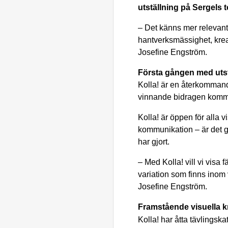
utställning på Sergels t
– Det känns mer relevant
hantverksmässighet, krea
Josefine Engström.
Första gången med utst
Kolla! är en återkommand
vinnande bidragen kommer
Kolla! är öppen för alla v
kommunikation – är det gra
har gjort.
– Med Kolla! vill vi visa
variation som finns inom 
Josefine Engström.
Framstående visuella k
Kolla! har åtta tävlingska