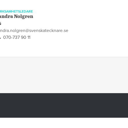
ERKSAMHETSLEDARE
andra Nolgren
andra.nolgren@svenskatecknare.se
070-737 90 11