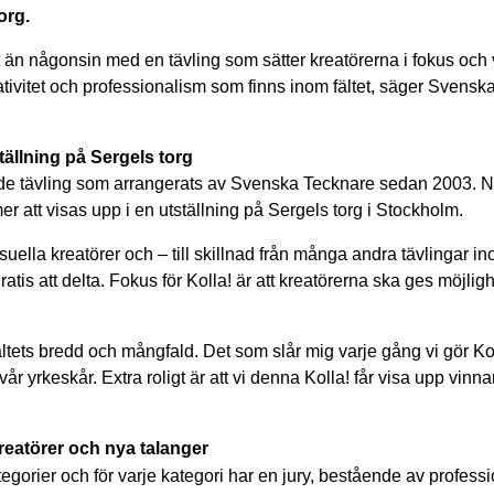
org.
 än någonsin med en tävling som sätter kreatörerna i fokus och
tivitet och professionalism som finns inom fältet, säger Svens
ällning på Sergels torg
e tävling som arrangerats av Svenska Tecknare sedan 2003. Nytt f
 att visas upp i en utställning på Sergels torg i Stockholm.
isuella kreatörer och – till skillnad från många andra tävlingar in
tis att delta. Fokus för Kolla! är att kreatörerna ska ges möjlig
 fältets bredd och mångfald. Det som slår mig varje gång vi gör Ko
vår yrkeskår. Extra roligt är att vi denna Kolla! får visa upp vin
reatörer och nya talanger
tegorier och för varje kategori har en jury, bestående av professi