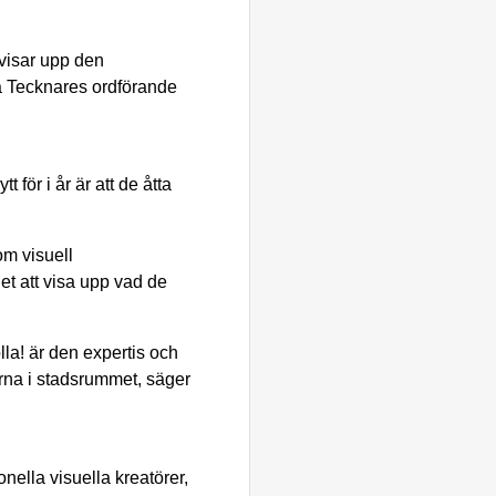
 visar upp den
ka Tecknares ordförande
ör i år är att de åtta
om visuell
het att visa upp vad de
lla! är den expertis och
narna i stadsrummet, säger
onella visuella kreatörer,