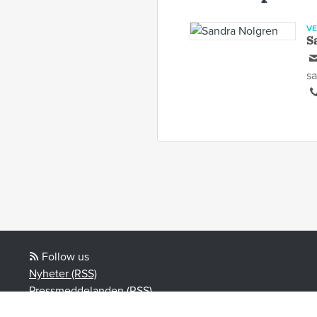
V
S
s
Follow us
Nyheter (RSS)
Pressmeddelanden (RSS)
Bloggposter (RSS)