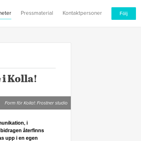
heter
Pressmaterial
Kontaktpersoner
Följ
i Kolla!
Form för Kolla!: Frostner studio
unikation, i
bidragen återfinns
as upp i en egen