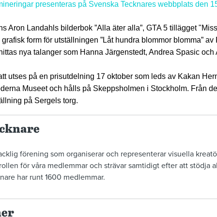
mineringar presenteras på Svenska Tecknares webbplats den 15
 Aron Landahls bilderbok ”Alla äter alla”, GTA 5 tillägget "Miss
grafisk form för utställningen ”Låt hundra blommor blomma” av
 hittas nya talanger som Hanna Järgenstedt, Andrea Spasic och
att utses på en prisutdelning 17 oktober som leds av Kakan He
derna Museet och hålls på Skeppsholmen i Stockholm. Från de
tällning på Sergels torg.
ecknare
cklig förening som organiserar och representerar visuella kreatör
rollen för våra medlemmar och strävar samtidigt efter att stödja
knare har runt 1600 medlemmar.
ner