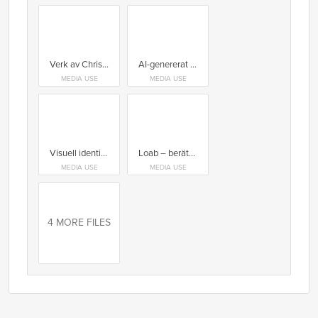
Verk av Chris Hoffman som deltar på Kolla!-dagen.
AI-genererat verk av Chris Hoffman.
MEDIA USE
MEDIA USE
Visuell identitet för Kolla! 2023. Studio Martin Frostner.
Loab – berättelse om en AI-genererad kvinna. Steph Maj Swanson.
MEDIA USE
MEDIA USE
4 MORE FILES