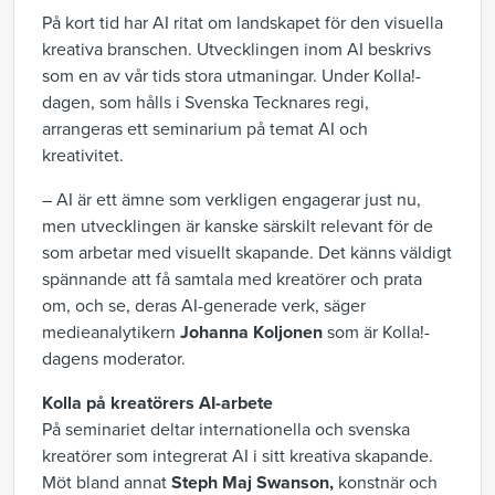
På kort tid har AI ritat om landskapet för den visuella
kreativa branschen. Utvecklingen inom AI beskrivs
som en av vår tids stora utmaningar. Under Kolla!-
dagen, som hålls i Svenska Tecknares regi,
arrangeras ett seminarium på temat AI och
kreativitet.
– AI är ett ämne som verkligen engagerar just nu,
men utvecklingen är kanske särskilt relevant för de
som arbetar med visuellt skapande. Det känns väldigt
spännande att få samtala med kreatörer och prata
om, och se, deras AI-generade verk, säger
medieanalytikern
Johanna Koljonen
som är Kolla!-
dagens moderator.
Kolla på kreatörers AI-arbete
På seminariet deltar internationella och svenska
kreatörer som integrerat AI i sitt kreativa skapande.
Möt bland annat
Steph Maj Swanson,
konstnär och