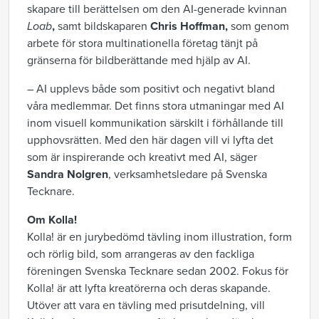
skapare till berättelsen om den AI-generade kvinnan
Loab
,
samt bildskaparen
Chris Hoffman,
som genom
arbete för stora multinationella företag tänjt på
gränserna för bildberättande med hjälp av AI.
– AI upplevs både som positivt och negativt bland
våra medlemmar. Det finns stora utmaningar med AI
inom visuell kommunikation särskilt i förhållande till
upphovsrätten. Med den här dagen vill vi lyfta det
som är inspirerande och kreativt med AI, säger
Sandra Nolgren
, verksamhetsledare på Svenska
Tecknare.
Om Kolla!
Kolla! är en jurybedömd tävling inom illustration, form
och rörlig bild, som arrangeras av den fackliga
föreningen Svenska Tecknare sedan 2002. Fokus för
Kolla! är att lyfta kreatörerna och deras skapande.
Utöver att vara en tävling med prisutdelning, vill