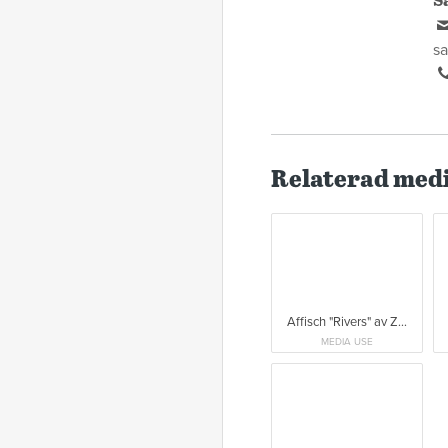
S
s
Relaterad med
Affisch "Rivers" av Zhenya Polosina.
MEDIA USE