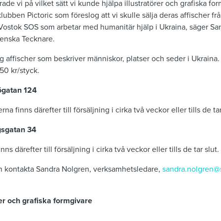
rade vi på vilket sätt vi kunde hjälpa illustratörer och grafiska fo
klubben Pictoric som föreslog att vi skulle sälja deras affischer f
 Vostok SOS som arbetar med humanitär hjälp i Ukraina, säger Sa
venska Tecknare.
 affischer som beskriver människor, platser och seder i Ukraina.
450 kr/styck.
ögatan 124
rna finns därefter till försäljning i cirka två veckor eller tills de tar
gsgatan 34
nns därefter till försäljning i cirka två veckor eller tills de tar slut.
ion kontakta Sandra Nolgren, verksamhetsledare,
sandra.nolgren@
er och grafiska formgivare