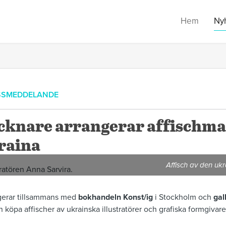
Hem
Ny
SSMEDDELANDE
cknare arrangerar affischma
raina
Affisch av den ukr
gerar tillsammans med
bokhandeln Konst/ig
i Stockholm och
gal
 köpa affischer av ukrainska illustratörer och grafiska formgivare