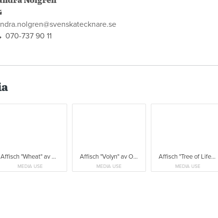
andra Nolgren
andra.nolgren@svenskatecknare.se
070-737 90 11
ia
Affisch "Wheat" av Olga Shtonda.
Affisch "Volyn" av Olena Tykhonyuk.
Affisch "Tree of Life" av Olena Staranchuk.
MEDIA USE
MEDIA USE
MEDIA USE