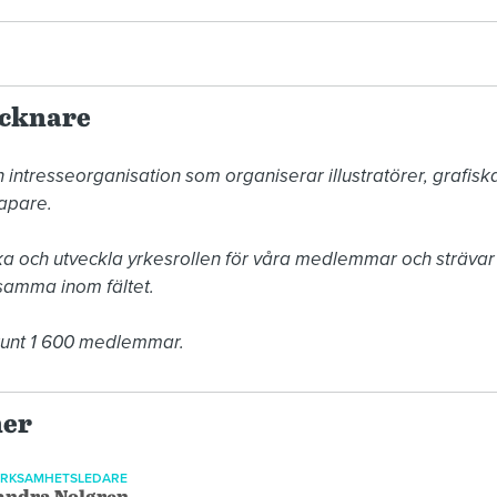
ecknare
intresseorganisation som organiserar illustratörer, grafiska
apare.

ka och utveckla yrkesrollen för våra medlemmar och strävar s
samma inom fältet.

runt 1 600 medlemmar.
ner
ERKSAMHETSLEDARE