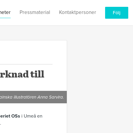
heter
Pressmaterial
Kontaktpersoner
Följ
rknad till
ainska illustratören Anna Sarvira.
leriet OSs
i Umeå en
.