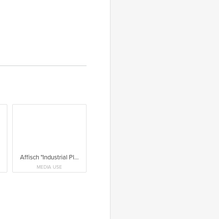
Affisch "Industrial Plants" av Anna Ivanenko.
MEDIA USE