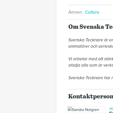
Ämnen:
Culture
Om Svenska T
Svenska Tecknare är en 
animatörer och seriesk
Vi arbetar med att stär
stödja alla som är verk
Svenska Tecknare har 
Kontaktperso
V