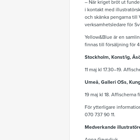
– När kriget bröt ut funde
i kontakt med illustratörs
och skänka pengarna till
verksamhetsledare för S
Yellow&Blue är en samling
finnas till försäljning för 
Stockholm, Konst/ig, Ås
11 maj kl 17.30–19. Affische
Umeå, Galleri OSs, Kun
19 maj kl 18. Affischerna fi
För ytterligare informat
070 737 90 11.
Medverkande illustratör
Anna Gavryliuk