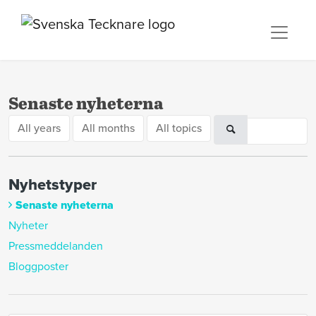
Senaste nyheterna
All years
All months
All topics
Nyhetstyper
Senaste nyheterna
Nyheter
Pressmeddelanden
Bloggposter