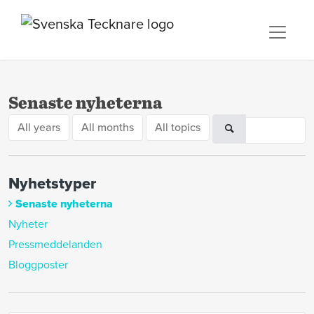
Senaste nyheterna
All years
All months
All topics
Nyhetstyper
Senaste nyheterna
Nyheter
Pressmeddelanden
Bloggposter